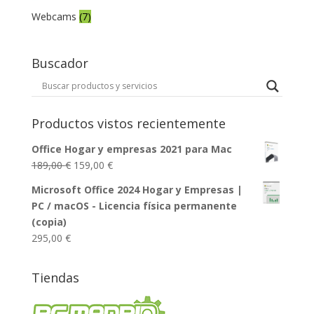
Webcams
(7)
Buscador
Productos vistos recientemente
Office Hogar y empresas 2021 para Mac
El
El
189,00
€
159,00
€
precio
precio
Microsoft Office 2024 Hogar y Empresas |
original
actual
PC / macOS - Licencia física permanente
era:
es:
(copia)
189,00 €.
159,00 €.
295,00
€
Tiendas