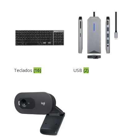
Teclados
(16)
USB
(2)