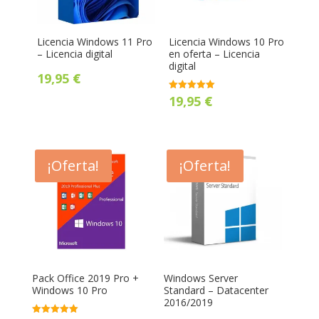
Licencia Windows 11 Pro
Licencia Windows 10 Pro
– Licencia digital
en oferta – Licencia
digital
19,95
€
Valorado
19,95
€
con
5.00
de 5
¡Oferta!
¡Oferta!
Pack Office 2019 Pro +
Windows Server
Windows 10 Pro
Standard – Datacenter
2016/2019