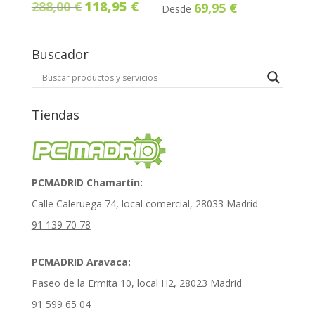
El
El
Valorado
288,00
€
118,95
€
69,95
€
Desde
con
5.00
precio
precio
de 5
original
actual
Buscador
era:
es:
288,00 €.
118,95 €.
Tiendas
PCMADRID Chamartín:
Calle Caleruega 74, local comercial, 28033 Madrid
91 139 70 78
PCMADRID Aravaca:
Paseo de la Ermita 10, local H2, 28023 Madrid
91 599 65 04