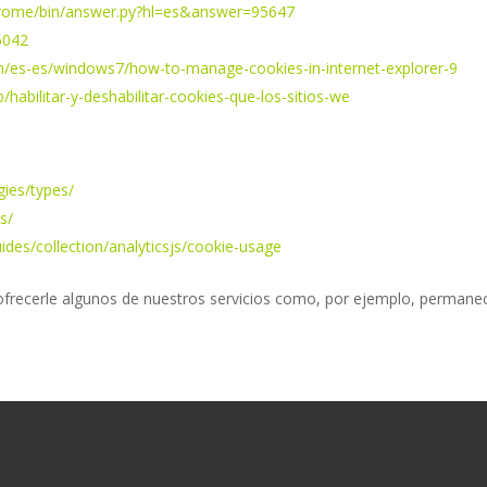
chrome/bin/answer.py?hl=es&answer=95647
5042
m/es-es/windows7/how-to-manage-cookies-in-internet-explorer-9
b/habilitar-y-deshabilitar-cookies-que-los-sitios-we
gies/types/
s/
ides/collection/analyticsjs/cookie-usage
 ofrecerle algunos de nuestros servicios como, por ejemplo, permane