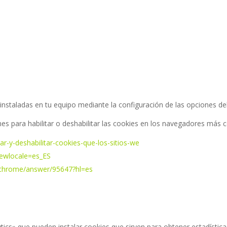
 instaladas en tu equipo mediante la configuración de las opciones de
ones para habilitar o deshabilitar las cookies en los navegadores más
tar-y-deshabilitar-cookies-que-los-sitios-we
iewlocale=es_ES
/chrome/answer/95647?hl=es
lytics» que pueden instalar cookies que sirven para obtener estadísticas