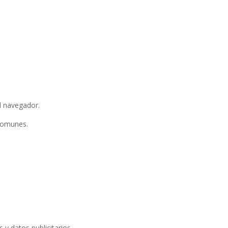
l navegador.
 comunes.
 y datos publicitarios.