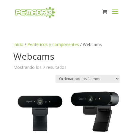
Inicio
/
Periféricos y componentes
/ Webcams
Webcams
Ordenado
Mostrando los 7 resultados
por
los
últimos