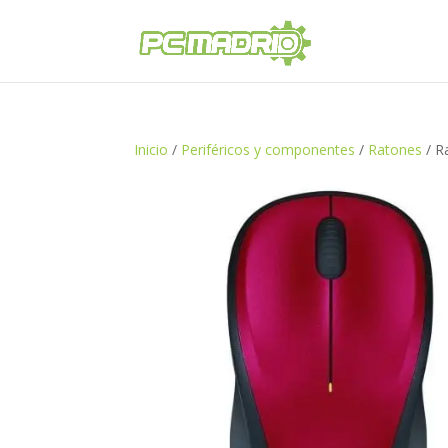
Inicio
/
Periféricos y componentes
/
Ratones
/ R