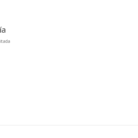
ía
itada