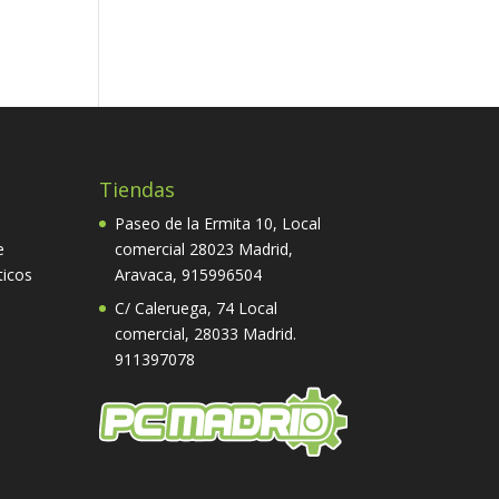
al
5 €.
Tiendas
Paseo de la Ermita 10, Local
e
comercial 28023 Madrid,
ticos
Aravaca,
915996504
C/ Caleruega, 74 Local
comercial, 28033 Madrid.
911397078