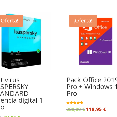
¡Oferta!
¡Oferta!
tivirus
Pack Office 201
ASPERSKY
Pro + Windows 
TANDARD –
Pro
cencia digital 1
ño
El
El
Valorado
288,00
€
118,95
€
con
5.00
precio
prec
de 5