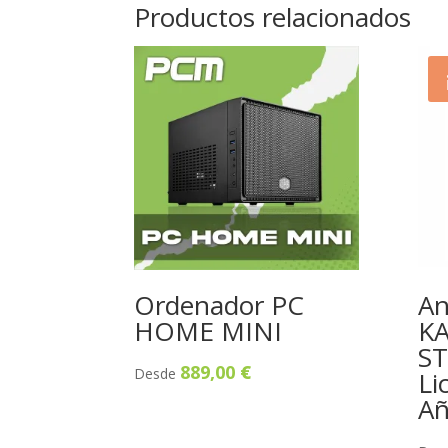
Productos relacionados
Ordenador PC
An
HOME MINI
K
S
889,00
€
Desde
Li
A