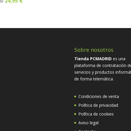
24,95
€
de
original
actu
era:
es:
288,00 €.
118,9
Sobre nosotros
Tienda PCMADRID
es una
plataforma de contratación d
servicios y productos informá
de forma telemática.
Condiciones de venta
Política de privacidad
Política de cookies
Aviso legal