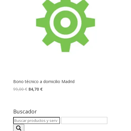
Bono técnico a domicilio Madrid
El
El
99,00
€
84,70
€
precio
precio
original
actual
era:
es:
Buscador
99,00 €.
84,70 €.