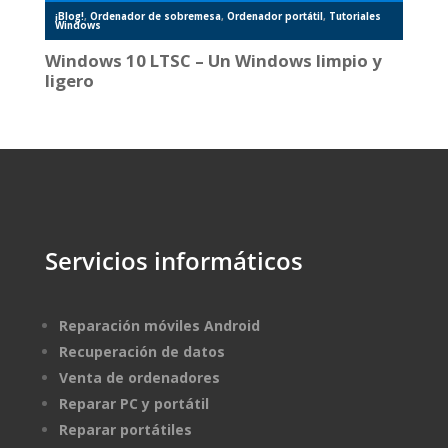
¡Blog!
,
Ordenador de sobremesa
,
Ordenador portátil
,
Tutoriales
Windows
Windows 10 LTSC – Un Windows limpio y
ligero
Servicios informáticos
Reparación móviles Android
Recuperación de datos
Venta de ordenadores
Reparar PC y portátil
Reparar portátiles